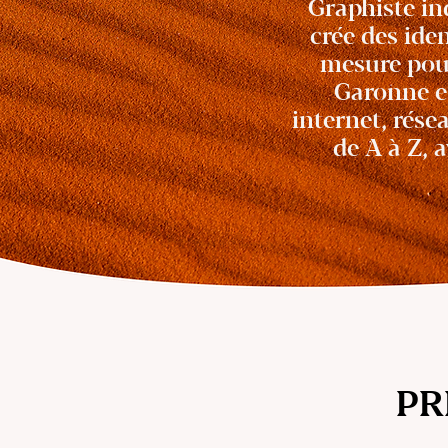
Graphiste i
crée des ide
mesure pour
Garonne et
internet, rés
de A à Z, 
PR