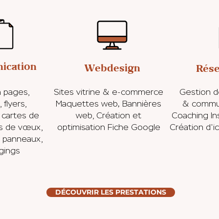
ication
Webdesign
Rése
n pages,
Sites vitrine & e-commerce
Gestion d
,
 flyers,
Maquettes web
Bannières
& commu
 cartes de
web, Création et
Coaching In
es de vœux,
optimisation Fiche Google
Création d'ic
, panneaux,
gings
DÉCOUVRIR LES PRESTATIONS