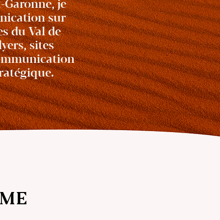
-Garonne, je
unication sur
es du Val de
yers, sites
 communication
ratégique.
SME