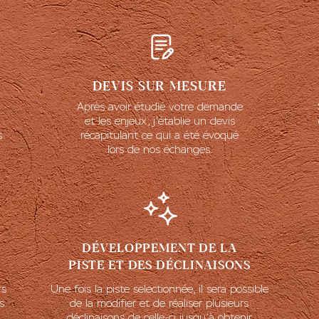
DEVIS SUR MESURE
Après avoir étudié votre demande
et les enjeux, j’établie un devis
s
récapitulant ce qui a été évoqué
lors de nos échanges.
DÉVELOPPEMENT DE LA
PISTE ET DES DÉCLINAISONS
rs
Une fois la piste selectionnée, il sera possible
s
de la modifier et de réaliser plusieurs
déclinaisons de celle-ci jusqu’à obtenir