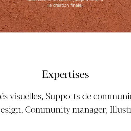
la création finale.
Expertises
tés visuelles, Supports de communi
sign, Community manager, Illustr