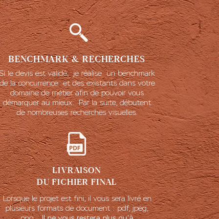
BENCHMARK & RECHERCHES
Si le devis est validé, je réalise un benchmark
de la concurrence et des existants dans votre
domaine de métier afin de pouvoir vous
démarquer au mieux. Par la suite, débutent
de nombreuses recherches visuelles.
LIVRAISON
DU FICHIER FINAL
Lorsque le projet est fini, il vous sera livré en
plusieurs formats de document : pdf, jpeg,
png...
Il ne vous restera plus qu’à