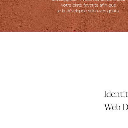
votre piste favorite afin que
je la développe selon vos goûts.
Identi
Web De