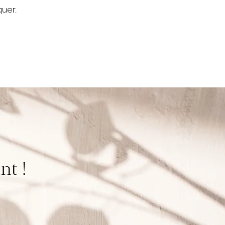
uer.
nt !