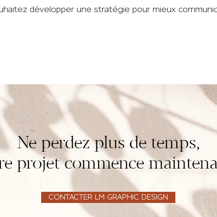
uhaitez développer une stratégie pour mieux communiq
nde
Castel-jaloux
Agen
Agen
Ne perdez plus de temps,
re projet commence maintena
CONTACTER LM GRAPHIC DESIGN