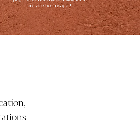
en faire bon usage !
cation,
ations